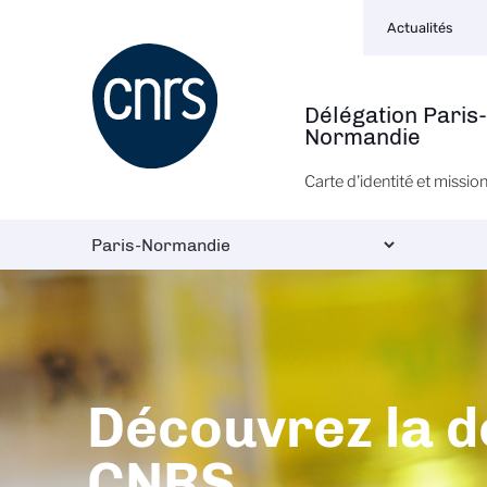
Navigation
Aller
Actualités
secondaire
au
contenu
principal
Délégation Paris-
Navigation
Normandie
principale
Carte d'identité et missio
Découvrez la d
CNRS