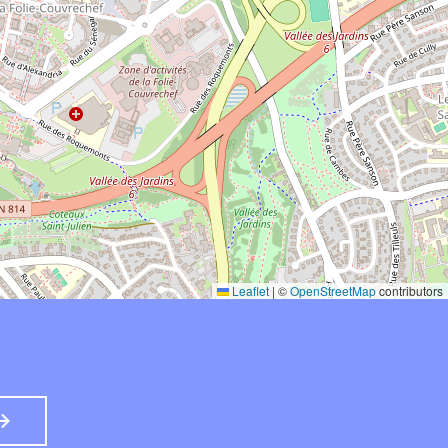
Leaflet
|
©
OpenStreetMap
contributors