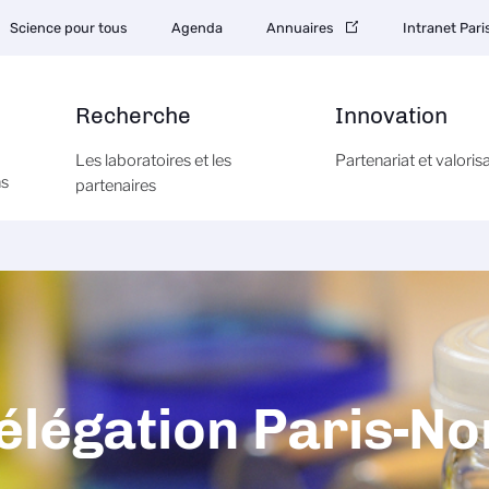
Science pour tous
Agenda
Annuaires
Intranet Par
Recherche
Innovation
Les laboratoires et les
Partenariat et valoris
ns
partenaires
élégation Paris-N