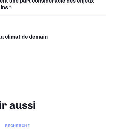
ent une part considérable des enjeux
ins »
au climat de demain
ir aussi
RECHERCHE