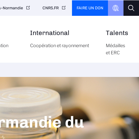
FAIRE UN DON
is-Normandie
CNRS.FR
International
Talents
ation
Coopération et rayonnement
Médailles
et ERC
ormandie du