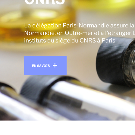
La délégation Paris-Normandie assure la 
Normandie, en Outre-mer et à l'étranger. 
instituts du siège du CNRS à Paris.
En savoir plus
EN SAVOIR