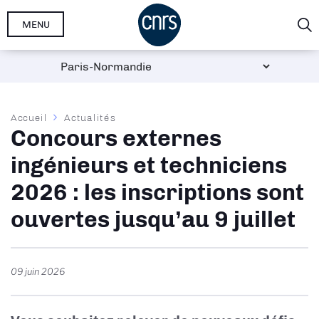
Aller
MENU
au
contenu
principal
Fil
Accueil
Actualités
Concours externes
d'Ariane
ingénieurs et techniciens
2026 : les inscriptions sont
ouvertes jusqu’au 9 juillet
09 juin 2026