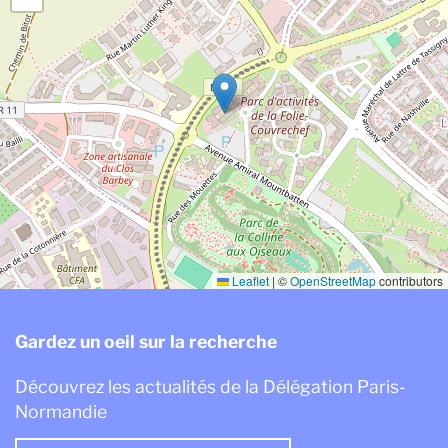
Leaflet
|
©
OpenStreetMap
contributors
Gardez un oeil sur la recherche
Découvrez les actualités de la Délégation Paris-
Normandie