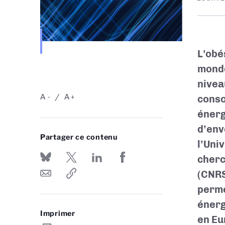
L'obé
monde
nivea
A
A
conso
-
+
énerg
d’env
Partager ce contenu
l’Uni
cherc
(CNRS
perme
énerg
Imprimer
en Eu