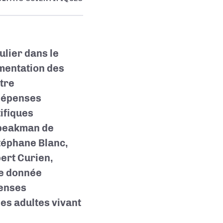
ulier dans le
gmentation des
otre
 dépenses
ifiques
Speakman de
téphane Blanc,
bert Curien,
de donnée
penses
es adultes vivant