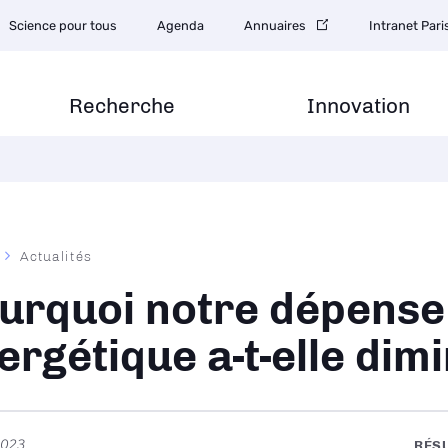
Science pour tous
Agenda
Annuaires
Intranet Par
Recherche
Innovation
Actualités
ane
urquoi notre dépense
ergétique a-t-elle dim
 2023
RÉS