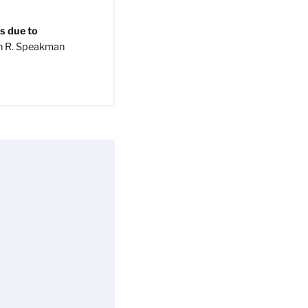
s due to
hn R. Speakman