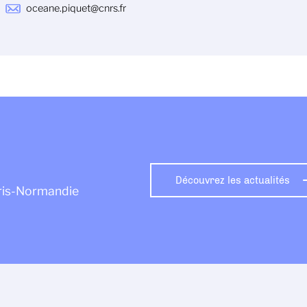
oceane.piquet@cnrs.fr
Découvrez les actualités
aris-Normandie