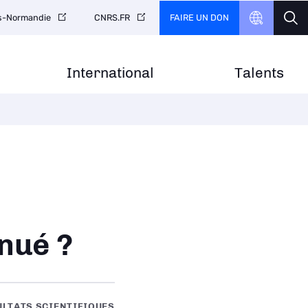
FAIRE UN DON
is-Normandie
CNRS.FR
International
Talents
inué ?
ULTATS SCIENTIFIQUES