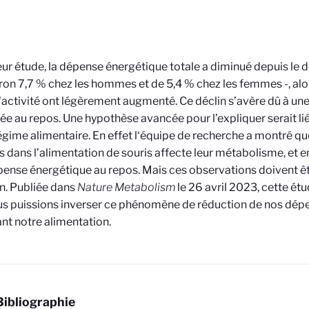
eur étude, la dépense énergétique totale a diminué depuis le
iron 7,7 % chez les hommes et de 5,4 % chez les femmes -, al
 l'activité ont légèrement augmenté. Ce déclin s’avère dû à une
e au repos. Une hypothèse avancée pour l’expliquer serait lié
égime alimentaire. En effet l‘équipe de recherche a montré q
s dans l’alimentation de souris affecte leur métabolisme, et e
pense énergétique au repos. Mais ces observations doivent ê
n. Publiée dans
Nature Metabolism
le 26 avril 2023, cette ét
s puissions inverser ce phénomène de réduction de nos dép
nt notre alimentation.
Bibliographie