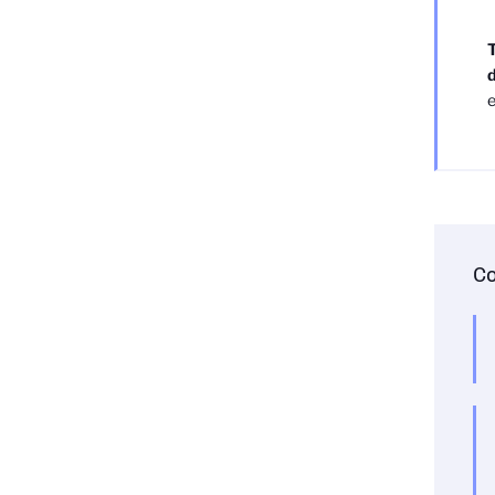
T
d
e
Co