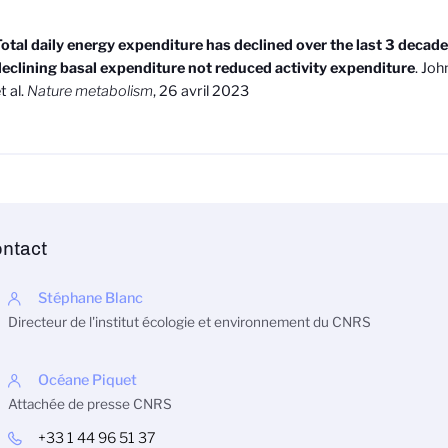
otal daily energy expenditure has declined over the last 3 decade
eclining basal expenditure not reduced activity expenditure
. Jo
t al.
Nature metabolism
, 26 avril 2023
ntact
Stéphane Blanc
Directeur de l'institut écologie et environnement du CNRS
Océane Piquet
Attachée de presse CNRS
+33 1 44 96 51 37