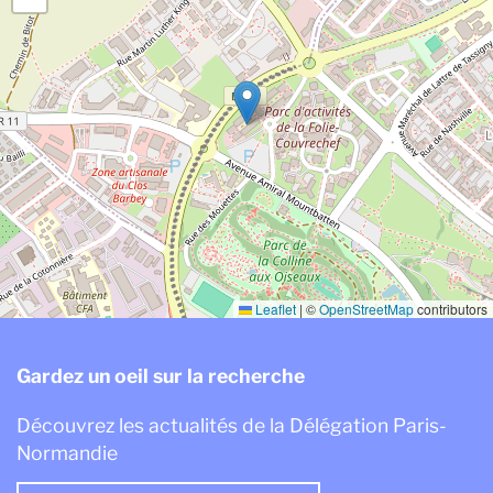
Leaflet
|
©
OpenStreetMap
contributors
Gardez un oeil sur la recherche
Découvrez les actualités de la Délégation Paris-
Normandie