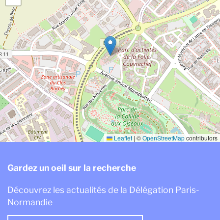
Leaflet
|
©
OpenStreetMap
contributors
Gardez un oeil sur la recherche
Découvrez les actualités de la Délégation Paris-
Normandie