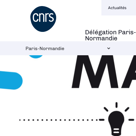
Navigation
Aller
Actualités
secondaire
au
contenu
principal
Délégation Paris-
Navigation
Normandie
principale