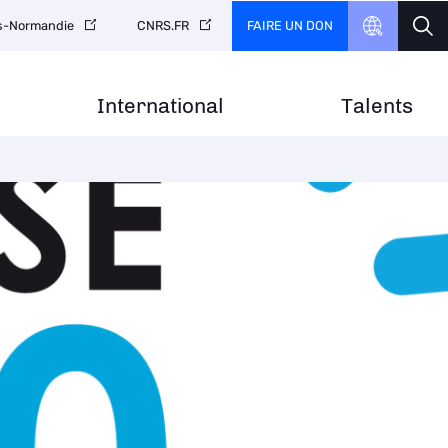
FAIRE UN DON
is-Normandie
CNRS.FR
International
Talents