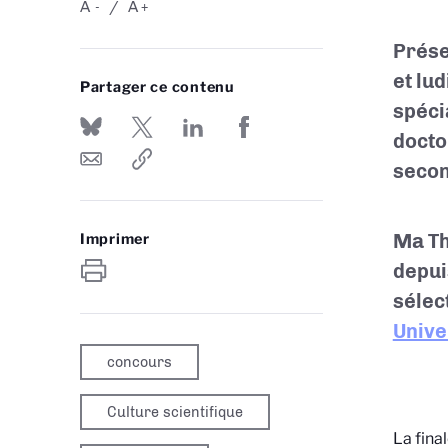
A
A
-
+
Prése
et lu
Partager ce contenu
spécia
docto
secon
Ma Th
Imprimer
depui
sélec
Unive
concours
Culture scientifique
La fina