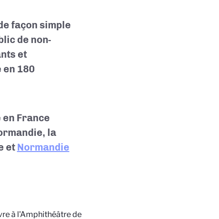
de façon simple
blic de non-
ants et
e en 180
 en France
ormandie, la
e et
Normandie
vre à l'Amphithéâtre de