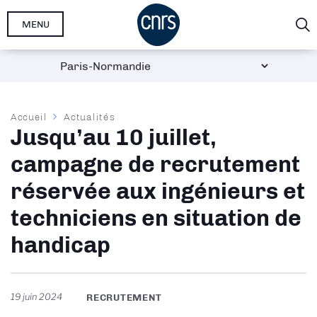
Aller
MENU
au
contenu
principal
Fil
Accueil
Actualités
Jusqu’au 10 juillet,
d'Ariane
campagne de recrutement
réservée aux ingénieurs et
techniciens en situation de
handicap
19 juin 2024
RECRUTEMENT