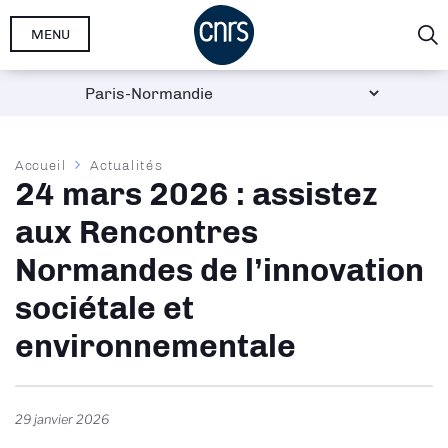
Aller
MENU
au
contenu
principal
Fil
Accueil
Actualités
24 mars 2026 : assistez
d'Ariane
aux Rencontres
Normandes de l’innovation
sociétale et
environnementale
29 janvier 2026