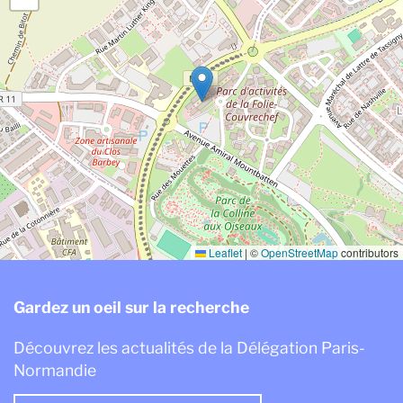
Leaflet
|
©
OpenStreetMap
contributors
Gardez un oeil sur la recherche
Découvrez les actualités de la Délégation Paris-
Normandie