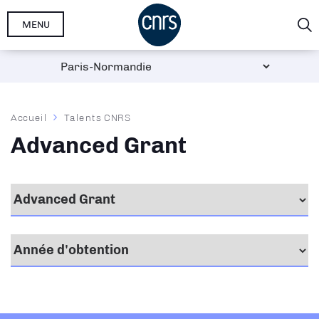
Aller
MENU
au
contenu
principal
Fil
Accueil
Talents CNRS
d'Ariane
Advanced Grant