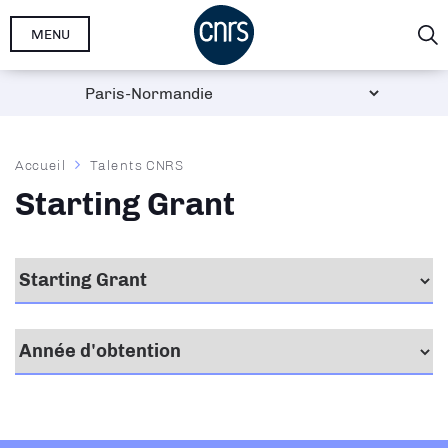
Aller
MENU
au
contenu
principal
Fil
Accueil
Talents CNRS
d'Ariane
Starting Grant