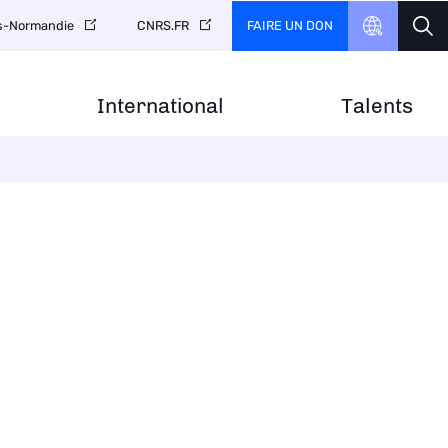
FAIRE UN DON
is-Normandie
CNRS.FR
International
Talents