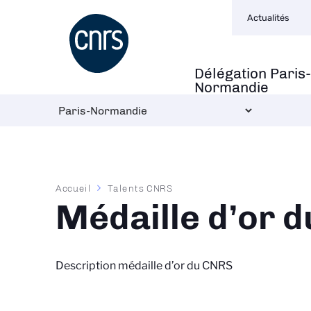
Navigation
Aller
Actualités
secondaire
au
contenu
principal
Délégation Paris-
Navigation
Normandie
principale
Fil
Accueil
Talents CNRS
d'Ariane
Médaille d’or 
Description médaille d’or du CNRS