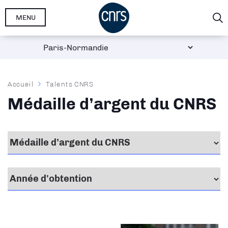
Aller
MENU
au
contenu
principal
Fil
Accueil
Talents CNRS
d'Ariane
Médaille d’argent du CNRS