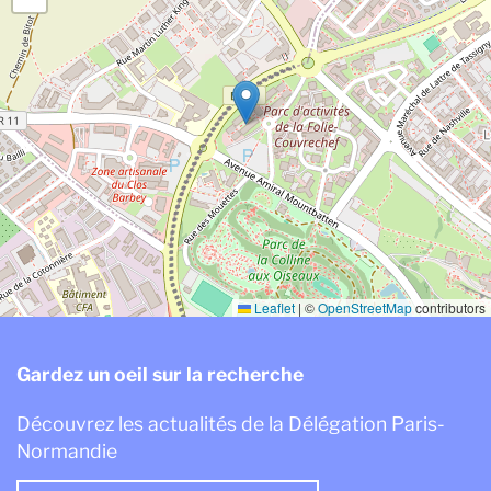
Leaflet
|
©
OpenStreetMap
contributors
Gardez un oeil sur la recherche
Découvrez les actualités de la Délégation Paris-
Normandie